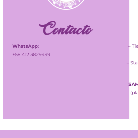
WhatsApp:
– Ti
+58 412 3829499
– Sta
SAM
(pl