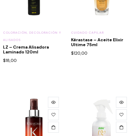
COLORACIÓN, DECOLORACIÓN Y
CUIDADO CAPILAR
Kérastase – Aceite Elixir
ALISADOS
Ultime 75ml
LZ – Crema Alisadora
Laminado 120ml
$
120,00
$
18,00