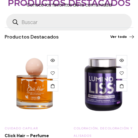
PRODUCTOS DESTACADOS
Conoce los favoritos de la comunidad
Productos Destacados
Ver todo
CUIDADO CAPILAR
COLORACIÓN, DECOLORACIÓN Y
Click Hair – Perfume
ALISADOS