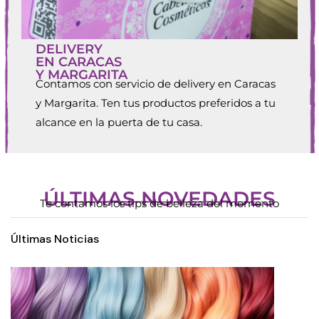
DELIVERY
EN CARACAS
Y MARGARITA
Contamos con servicio de delivery en Caracas
y Margarita. Ten tus productos preferidos a tu
alcance en la puerta de tu casa.
ÚLTIMAS NOVEDADES
Te contamos los tips de belleza del momento
Últimas Noticias