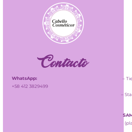
WhatsApp:
– Ti
+58 412 3829499
– Sta
SAM
(pl