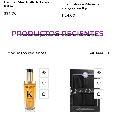
Capilar Miel Brillo Intenso
Luminoliss – Alisado
100ml
Progresivo 1kg
$
34,00
$
124,00
PRODUCTOS RECIENTES
Conoce los productos nuevos disponibles
Productos recientes
Ver todo