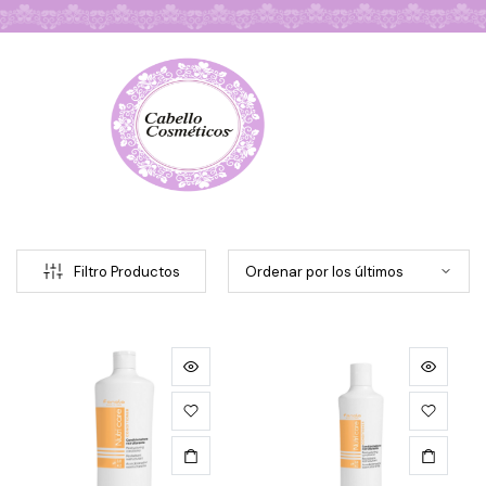
Búsqueda de Productos
Filtro Productos