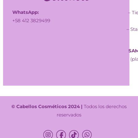
WhatsApp:
– Ti
+58 412 3829499
– Sta
SAM
(pl
© Cabellos Cosméticos 2024 |
Todos los derechos
reservados