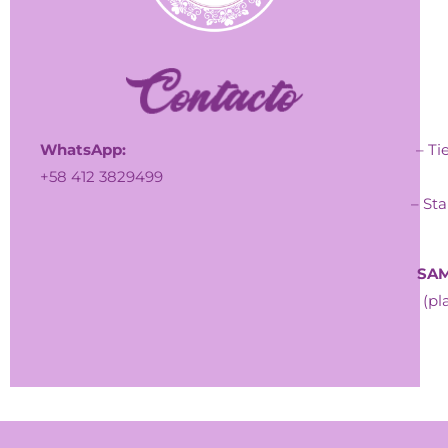
WhatsApp:
– Ti
+58 412 3829499
– Sta
SAM
(pl