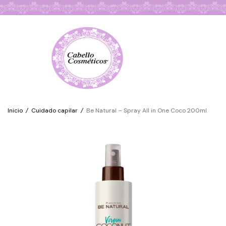
Búsqueda de Productos
Inicio
/
Cuidado capilar
/
Be Natural – Spray All in One Coco 200ml