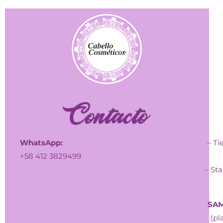
WhatsApp:
– Ti
+58 412 3829499
– Sta
SAM
(pl