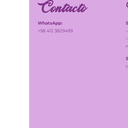
WhatsApp:
+58 412 3829499
–
–
c