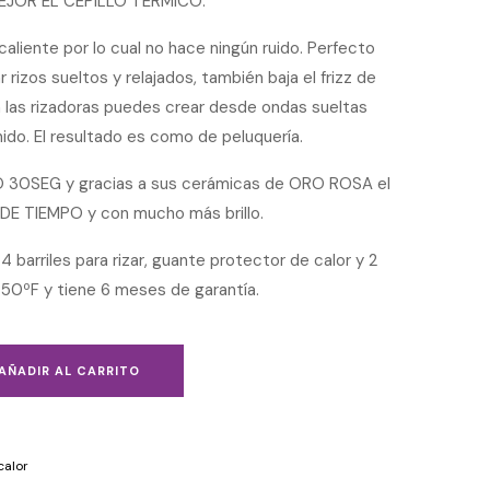
MEJOR EL CEPILLO TÉRMICO.
 caliente por lo cual no hace ningún ruido. Perfecto
 rizos sueltos y relajados, también baja el frizz de
n las rizadoras puedes crear desde ondas sueltas
nido. El resultado es como de peluquería.
30SEG y gracias a sus cerámicas de ORO ROSA el
DE TIEMPO y con mucho más brillo.
 4 barriles para rizar, guante protector de calor y 2
450ºF y tiene 6 meses de garantía.
AÑADIR AL CARRITO
calor