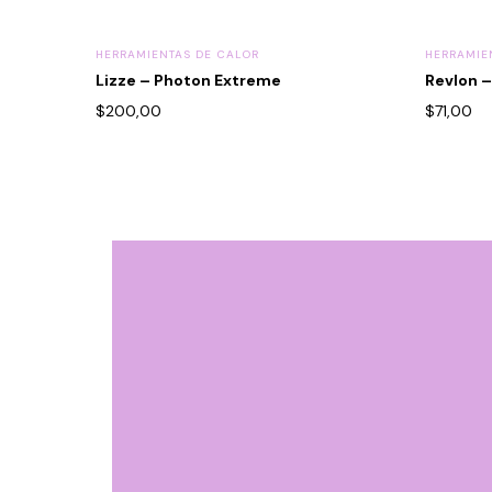
HERRAMIENTAS DE CALOR
HERRAMIE
Lizze – Photon Extreme
Revlon –
$
200,00
$
71,00