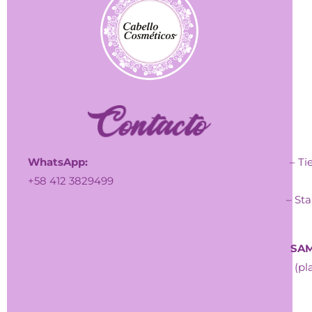
WhatsApp:
– Ti
+58 412 3829499
– Sta
SAM
(pl