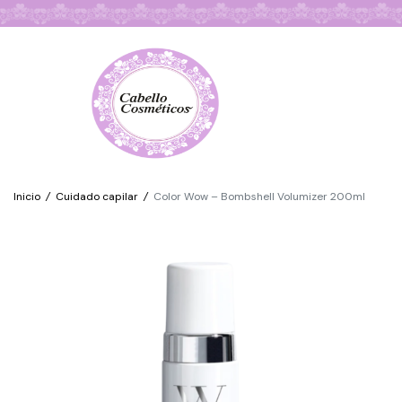
Búsqueda de Productos
Inicio
/
Cuidado capilar
/
Color Wow – Bombshell Volumizer 200ml