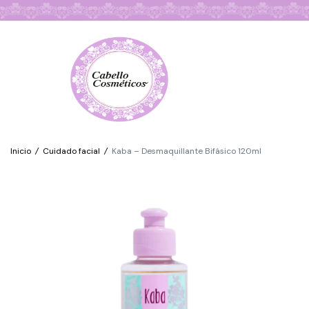
Búsqueda de Productos
Inicio
/
Cuidado facial
/
Kaba – Desmaquillante Bifásico 120ml