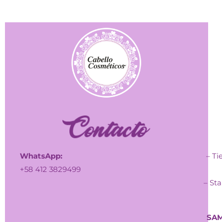
WhatsApp:
– Ti
+58 412 3829499
– Sta
SAM