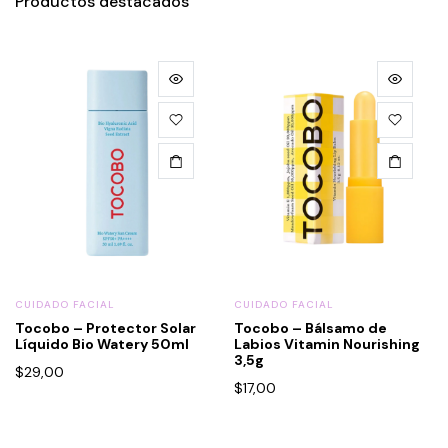
Productos destacados
CUIDADO FACIAL
CUIDADO FACIAL
Tocobo – Protector Solar
Tocobo – Bálsamo de
Líquido Bio Watery 50ml
Labios Vitamin Nourishing
3,5g
$
29,00
$
17,00