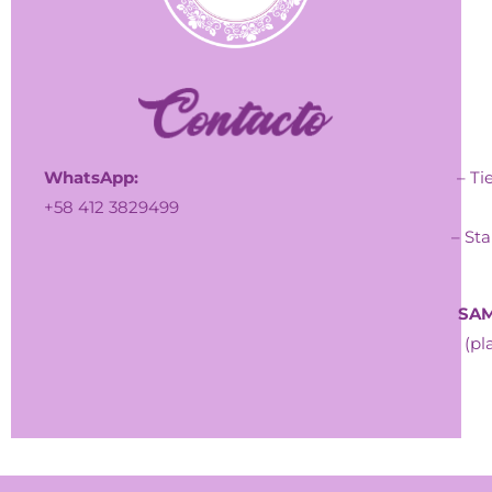
WhatsApp:
– Ti
+58 412 3829499
– Sta
SAM
(pl