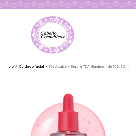
Búsqueda de Productos
Inicio
/
Cuidado facial
/
Medicube – Serum TXA Niacinamide 15% 30ml