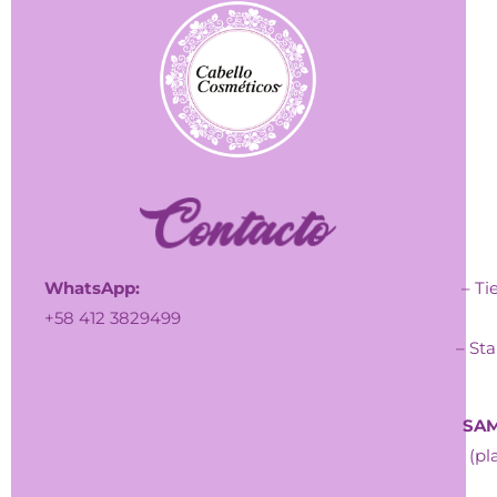
WhatsApp:
– Ti
+58 412 3829499
– Sta
SAM
(pl