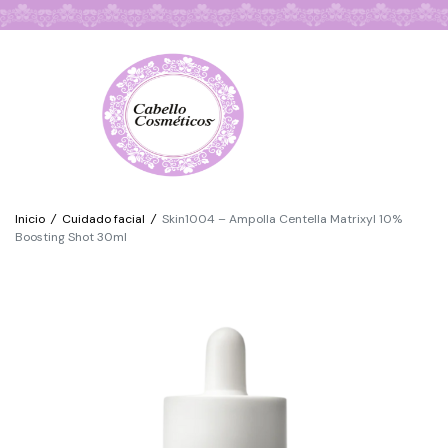
Búsqueda de Productos
Inicio
/
Cuidado facial
/
Skin1004 – Ampolla Centella Matrixyl 10%
Boosting Shot 30ml