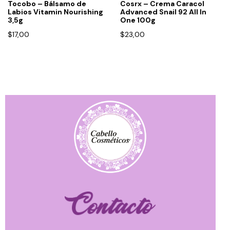
Tocobo – Bálsamo de
Cosrx – Crema Caracol
Labios Vitamin Nourishing
Advanced Snail 92 All In
3,5g
One 100g
$
17,00
$
23,00