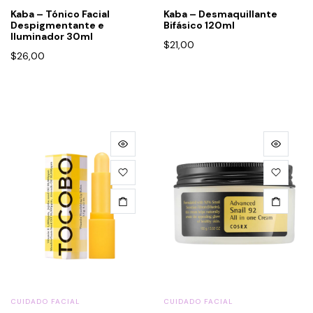
Kaba – Tónico Facial
Kaba – Desmaquillante
Despigmentante e
Bifásico 120ml
Iluminador 30ml
$
21,00
$
26,00
CUIDADO FACIAL
CUIDADO FACIAL