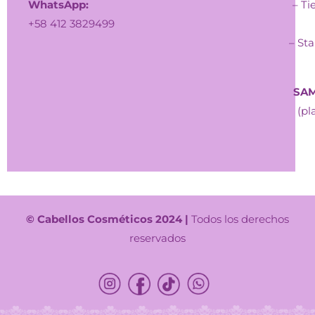
WhatsApp:
– Ti
+58 412 3829499
– Sta
SAM
(pl
© Cabellos Cosméticos 2024 |
Todos los derechos
reservados