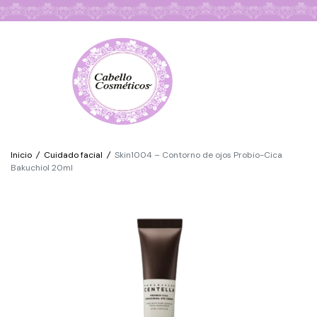
Búsqueda de Productos
Inicio
/
Cuidado facial
/
Skin1004 – Contorno de ojos Probio-Cica
Bakuchiol 20ml