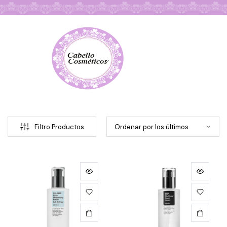
Búsqueda de Productos
Filtro Productos