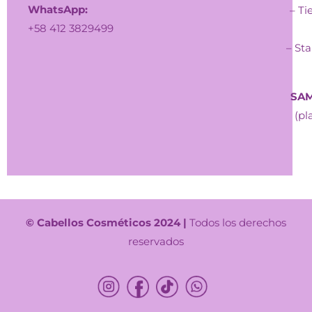
WhatsApp:
– Ti
+58 412 3829499
– Sta
SAM
(pl
© Cabellos Cosméticos 2024 |
Todos los derechos
reservados