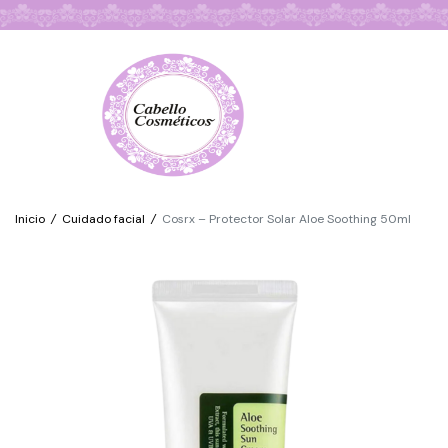
Búsqueda de Productos
Inicio
/
Cuidado facial
/
Cosrx – Protector Solar Aloe Soothing 50ml