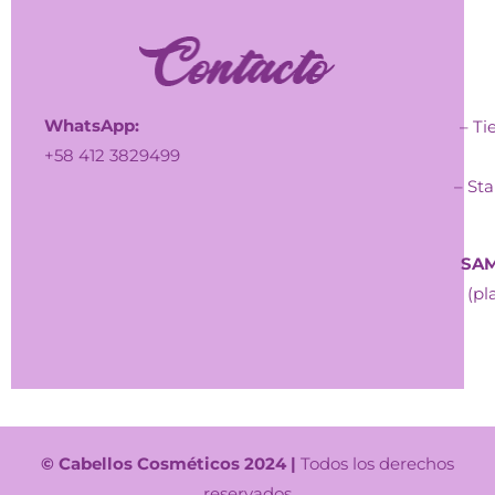
WhatsApp:
– Ti
+58 412 3829499
– Sta
SAM
(pl
© Cabellos Cosméticos 2024 |
Todos los derechos
reservados