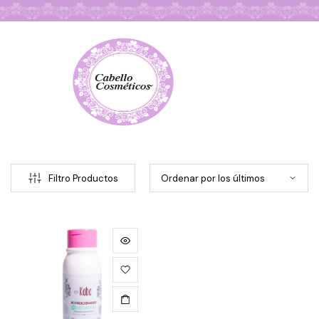
Búsqueda de Productos
Filtro Productos