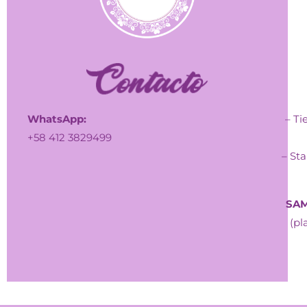
WhatsApp:
– Ti
+58 412 3829499
– Sta
SAM
(pl