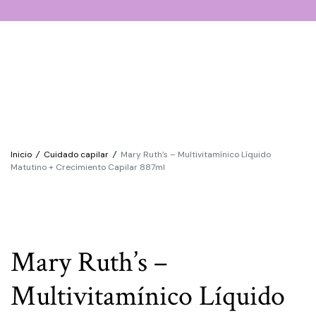
Búsqueda de Productos
Inicio
/
Cuidado capilar
/
Mary Ruth’s – Multivitamínico Líquido
Matutino + Crecimiento Capilar 887ml
Mary Ruth’s –
Multivitamínico Líquido